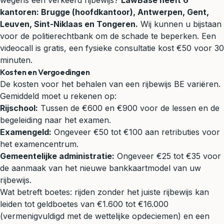
wegens een verkeerd rijbewijs?
LawBase heeft 6
kantoren: Brugge (hoofdkantoor), Antwerpen, Gent,
Leuven, Sint-Niklaas en Tongeren.
Wij kunnen u bijstaan
voor de politierechtbank om de schade te beperken. Een
videocall is gratis, een fysieke consultatie kost €50 voor 30
minuten.
Kosten en Vergoedingen
De kosten voor het behalen van een rijbewijs BE variëren.
Gemiddeld moet u rekenen op:
Rijschool:
Tussen de €600 en €900 voor de lessen en de
begeleiding naar het examen.
Examengeld:
Ongeveer €50 tot €100 aan retributies voor
het examencentrum.
Gemeentelijke administratie:
Ongeveer €25 tot €35 voor
de aanmaak van het nieuwe bankkaartmodel van uw
rijbewijs.
Wat betreft boetes: rijden zonder het juiste rijbewijs kan
leiden tot geldboetes van €1.600 tot €16.000
(vermenigvuldigd met de wettelijke opdeciemen) en een