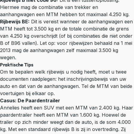
Rijbewijs B met code 96:
Dit is een tussenoplossing.
Hiermee mag de combinatie van trekker en
aanhangwagen een MTM hebben tot maximaal 4.250 kg.
Rijbewijs BE:
Dit is vereist wanneer de aanhangwagen een
MTM heeft tot 3.500 kg en de totale combinatie de grens
van 4.250 kg overschrijdt (of bij combinaties die niet onder
B of B96 vallen). Let op: voor rijbewijzen behaald na 1 mei
2013 mag de aanhangwagen zelf maximaal 3.500 kg
wegen.
Praktische Tips
Om te bepalen welk rijbewijs u nodig heeft, moet u twee
documenten raadplegen: het inschrijvingsbewijs van uw
auto en dat van de aanhangwagen. Tel de MTM van beide
voertuigen bij elkaar op.
Casus: De Paardentrailer
Annelies heeft een SUV met een MTM van 2.400 kg. Haar
paardentrailer heeft een MTM van 1.600 kg. Hoewel de
trailer op zich minder weegt dan de auto, is de som 4.000
kg. Met een standaard rijbewijs B is zij in overtreding. Zij