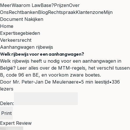
Meer
Waarom LawBase?
Prijzen
Over
Ons
Rechtbanken
Blog
Rechtspraak
Klantenzone
Mijn
Document Nakijken
Home
Expertisegebieden
Verkeersrecht
Aanhangwagen rijbewijs
Welk rijbewijs voor een aanhangwagen?
Welk rijbewijs heeft u nodig voor een aanhangwagen in
België? Leer alles over de MTM-regels, het verschil tussen
B, code 96 en BE, en voorkom zware boetes.
Door Mr. Peter-Jan De Meulenaere
•
5 min leestijd
•
336
lezers
Delen:
Print
Expert Review