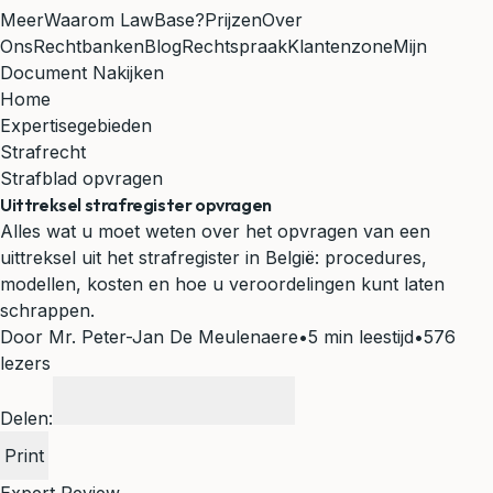
Meer
Waarom LawBase?
Prijzen
Over
Ons
Rechtbanken
Blog
Rechtspraak
Klantenzone
Mijn
Document Nakijken
Home
Expertisegebieden
Strafrecht
Strafblad opvragen
Uittreksel strafregister opvragen
Alles wat u moet weten over het opvragen van een
uittreksel uit het strafregister in België: procedures,
modellen, kosten en hoe u veroordelingen kunt laten
schrappen.
Door Mr. Peter-Jan De Meulenaere
•
5 min leestijd
•
576
lezers
Delen:
Print