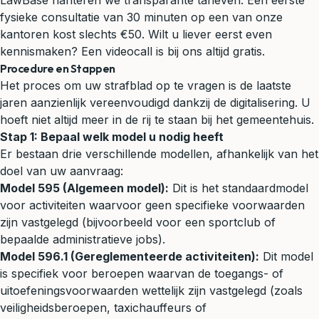
LawBase hanteren we transparante tarieven. Een eerste
fysieke consultatie van 30 minuten op een van onze
kantoren kost slechts €50. Wilt u liever eerst even
kennismaken? Een videocall is bij ons altijd gratis.
Procedure en Stappen
Het proces om uw strafblad op te vragen is de laatste
jaren aanzienlijk vereenvoudigd dankzij de digitalisering. U
hoeft niet altijd meer in de rij te staan bij het gemeentehuis.
Stap 1: Bepaal welk model u nodig heeft
Er bestaan drie verschillende modellen, afhankelijk van het
doel van uw aanvraag:
Model 595 (Algemeen model):
Dit is het standaardmodel
voor activiteiten waarvoor geen specifieke voorwaarden
zijn vastgelegd (bijvoorbeeld voor een sportclub of
bepaalde administratieve jobs).
Model 596.1 (Gereglementeerde activiteiten):
Dit model
is specifiek voor beroepen waarvan de toegangs- of
uitoefeningsvoorwaarden wettelijk zijn vastgelegd (zoals
veiligheidsberoepen, taxichauffeurs of