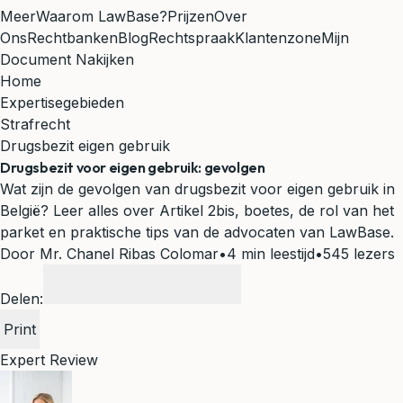
Meer
Waarom LawBase?
Prijzen
Over
Ons
Rechtbanken
Blog
Rechtspraak
Klantenzone
Mijn
Document Nakijken
Home
Expertisegebieden
Strafrecht
Drugsbezit eigen gebruik
Drugsbezit voor eigen gebruik: gevolgen
Wat zijn de gevolgen van drugsbezit voor eigen gebruik in
België? Leer alles over Artikel 2bis, boetes, de rol van het
parket en praktische tips van de advocaten van LawBase.
Door Mr. Chanel Ribas Colomar
•
4 min leestijd
•
545 lezers
Delen:
Print
Expert Review