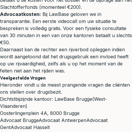
betaalt u de kosten voor het dossier en de bijdrage aan het
Slachtofferfonds (momenteel €200).
Advocaatkosten:
Bij LawBase geloven we in
transparantie. Een eerste videocall om uw situatie te
bespreken is volledig gratis. Voor een fysieke consultatie
van 30 minuten in een van onze kantoren betaalt u slechts
€50.
Daarnaast kan de rechter een rijverbod opleggen indien
wordt aangetoond dat het drugsgebruik een invloed heeft
op uw rijvaardigheid, zelfs als u op het moment van de
feiten niet aan het rijden was.
Veelgestelde Vragen
Hieronder vindt u de meest prangende vragen die cliënten
ons stellen over drugsbezit.
Dichtstbijzijnde kantoor:
LawBase Brugge
(West-
Vlaanderen)
Oosterlingenplein 4A, 8000 Brugge
Advocaat Brugge
Advocaat Antwerpen
Advocaat
Gent
Advocaat Hasselt