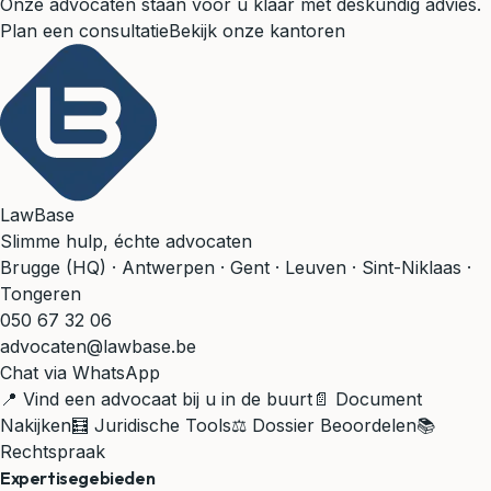
Onze advocaten staan voor u klaar met deskundig advies.
Plan een consultatie
Bekijk onze kantoren
LawBase
Slimme hulp, échte advocaten
Brugge (HQ) · Antwerpen · Gent · Leuven · Sint-Niklaas ·
Tongeren
050 67 32 06
advocaten@lawbase.be
Chat via WhatsApp
📍 Vind een advocaat bij u in de buurt
📄 Document
Nakijken
🧮 Juridische Tools
⚖️ Dossier Beoordelen
📚
Rechtspraak
Expertisegebieden