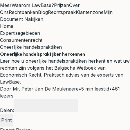
Meer
Waarom LawBase?
Prijzen
Over
Ons
Rechtbanken
Blog
Rechtspraak
Klantenzone
Mijn
Document Nakijken
Home
Expertisegebieden
Consumentenrecht
Oneerlijke handelspraktijken
Oneerlijke handelspraktijken herkennen
Leer hoe u oneerlijke handelspraktijken herkent en wat uw
rechten zijn volgens het Belgische Wetboek van
Economisch Recht. Praktisch advies van de experts van
LawBase.
Door Mr. Peter-Jan De Meulenaere
•
5 min leestijd
•
461
lezers
Delen:
Print