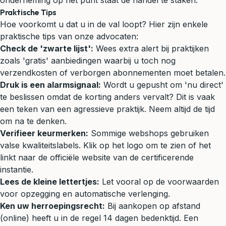
onderneming op het punt staat de handel te staken.
Praktische Tips
Hoe voorkomt u dat u in de val loopt? Hier zijn enkele
praktische tips van onze advocaten:
Check de 'zwarte lijst':
Wees extra alert bij praktijken
zoals 'gratis' aanbiedingen waarbij u toch nog
verzendkosten of verborgen abonnementen moet betalen.
Druk is een alarmsignaal:
Wordt u gepusht om 'nu direct'
te beslissen omdat de korting anders vervalt? Dit is vaak
een teken van een agressieve praktijk. Neem altijd de tijd
om na te denken.
Verifieer keurmerken:
Sommige webshops gebruiken
valse kwaliteitslabels. Klik op het logo om te zien of het
linkt naar de officiële website van de certificerende
instantie.
Lees de kleine lettertjes:
Let vooral op de voorwaarden
voor opzegging en automatische verlenging.
Ken uw herroepingsrecht:
Bij aankopen op afstand
(online) heeft u in de regel 14 dagen bedenktijd. Een