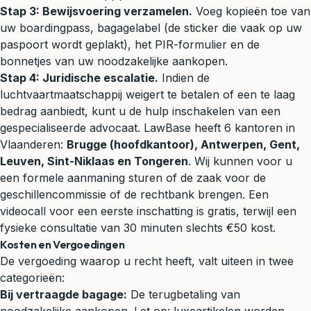
Stap 3: Bewijsvoering verzamelen.
Voeg kopieën toe van
uw boardingpass, bagagelabel (de sticker die vaak op uw
paspoort wordt geplakt), het PIR-formulier en de
bonnetjes van uw noodzakelijke aankopen.
Stap 4: Juridische escalatie.
Indien de
luchtvaartmaatschappij weigert te betalen of een te laag
bedrag aanbiedt, kunt u de hulp inschakelen van een
gespecialiseerde advocaat. LawBase heeft 6 kantoren in
Vlaanderen:
Brugge (hoofdkantoor), Antwerpen, Gent,
Leuven, Sint-Niklaas en Tongeren
. Wij kunnen voor u
een formele aanmaning sturen of de zaak voor de
geschillencommissie of de rechtbank brengen. Een
videocall voor een eerste inschatting is gratis, terwijl een
fysieke consultatie van 30 minuten slechts €50 kost.
Kosten en Vergoedingen
De vergoeding waarop u recht heeft, valt uiteen in twee
categorieën:
Bij vertraagde bagage:
De terugbetaling van