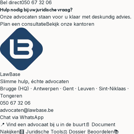
Bel direct
050 67 32 06
Hulp nodig bij uw juridische vraag?
Onze advocaten staan voor u klaar met deskundig advies.
Plan een consultatie
Bekijk onze kantoren
LawBase
Slimme hulp, échte advocaten
Brugge (HQ) · Antwerpen · Gent · Leuven · Sint-Niklaas ·
Tongeren
050 67 32 06
advocaten@lawbase.be
Chat via WhatsApp
📍 Vind een advocaat bij u in de buurt
📄 Document
Nakijken
🧮 Juridische Tools
⚖️ Dossier Beoordelen
📚