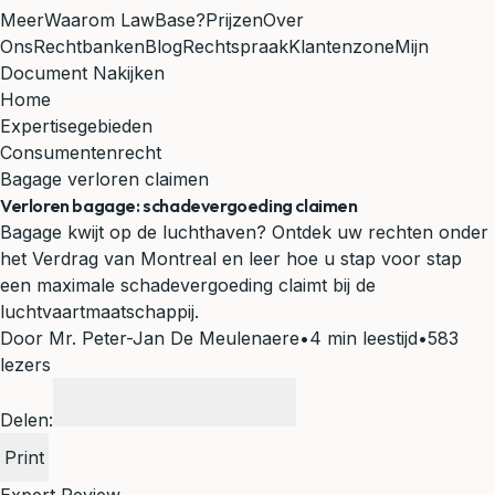
Meer
Waarom LawBase?
Prijzen
Over
Ons
Rechtbanken
Blog
Rechtspraak
Klantenzone
Mijn
Document Nakijken
Home
Expertisegebieden
Consumentenrecht
Bagage verloren claimen
Verloren bagage: schadevergoeding claimen
Bagage kwijt op de luchthaven? Ontdek uw rechten onder
het Verdrag van Montreal en leer hoe u stap voor stap
een maximale schadevergoeding claimt bij de
luchtvaartmaatschappij.
Door Mr. Peter-Jan De Meulenaere
•
4 min leestijd
•
583
lezers
Delen:
Print