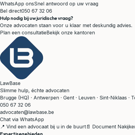
WhatsApp ons
Snel antwoord op uw vraag
Bel direct
050 67 32 06
Hulp nodig bij uw juridische vraag?
Onze advocaten staan voor u klaar met deskundig advies.
Plan een consultatie
Bekijk onze kantoren
LawBase
Slimme hulp, échte advocaten
Brugge (HQ) · Antwerpen · Gent · Leuven · Sint-Niklaas · 
050 67 32 06
advocaten@lawbase.be
Chat via WhatsApp
📍 Vind een advocaat bij u in de buurt
📄 Document Nakijke
Expertisegebieden