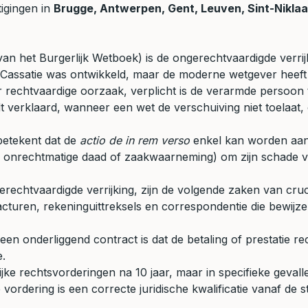
tigingen in
Brugge, Antwerpen, Gent, Leuven, Sint-Nikla
n het Burgerlijk Wetboek) is de ongerechtvaardigde verrijk
 Cassatie was ontwikkeld, maar de moderne wetgever heeft
er rechtvaardige oorzaak, verplicht is de verarmde persoon
t verklaard, wanneer een wet de verschuiving niet toelaat,
betekent dat de
actio de in rem verso
enkel kan worden aan
t, onrechtmatige daad of zaakwaarneming) om zijn schade ve
echtvaardigde verrijking, zijn de volgende zaken van cruc
cturen, rekeninguittreksels en correspondentie die bewijze
een onderliggend contract is dat de betaling of prestatie 
e.
ijke rechtsvorderingen na 10 jaar, maar in specifieke geval
vordering is een correcte juridische kwalificatie vanaf de s