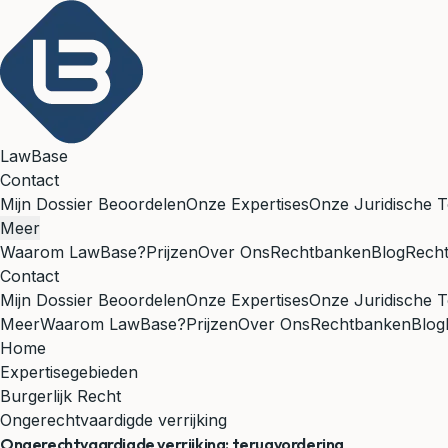
LawBase
Contact
Mijn Dossier Beoordelen
Onze Expertises
Onze Juridische T
Meer
Waarom LawBase?
Prijzen
Over Ons
Rechtbanken
Blog
Rech
Contact
Mijn Dossier Beoordelen
Onze Expertises
Onze Juridische T
Meer
Waarom LawBase?
Prijzen
Over Ons
Rechtbanken
Blog
Home
Expertisegebieden
Burgerlijk Recht
Ongerechtvaardigde verrijking
Ongerechtvaardigde verrijking: terugvordering