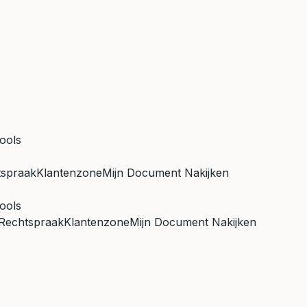
ools
tspraak
Klantenzone
Mijn Document Nakijken
ools
Rechtspraak
Klantenzone
Mijn Document Nakijken