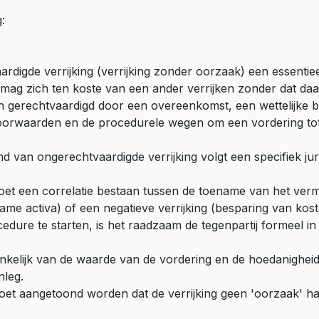
:
digde verrijking (verrijking zonder oorzaak) een essentieel
nd mag zich ten koste van een ander verrijken zonder dat da
gerechtvaardigd door een overeenkomst, een wettelijke bepa
te voorwaarden en de procedurele wegen om een vordering tot
 van ongerechtvaardigde verrijking volgt een specifiek juri
et een correlatie bestaan tussen de toename van het ve
name activa) of een negatieve verrijking (besparing van kost
dure te starten, is het raadzaam de tegenpartij formeel in 
kelijk van de waarde van de vordering en de hoedanigheid 
nleg.
 moet aangetoond worden dat de verrijking geen 'oorzaak' had