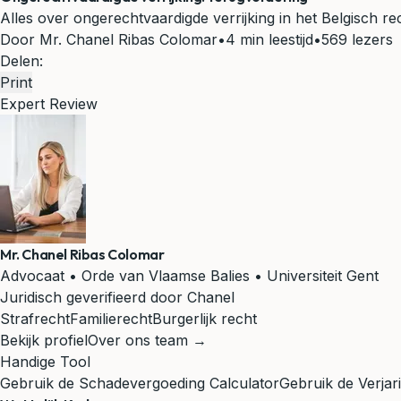
Alles over ongerechtvaardigde verrijking in het Belgisch 
Door Mr. Chanel Ribas Colomar
•
4 min leestijd
•
569 lezers
Delen:
Print
Expert Review
Mr. Chanel Ribas Colomar
Advocaat • Orde van Vlaamse Balies • Universiteit Gent
Juridisch geverifieerd door Chanel
Strafrecht
Familierecht
Burgerlijk recht
Bekijk profiel
Over ons team →
Handige Tool
Gebruik de Schadevergoeding Calculator
Gebruik de Verjar