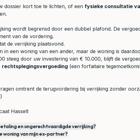
dossier kort toe te lichten, of een
fysieke consultatie v
en.
jking wordt begrensd door een dubbel plafond. De vergoedi
ment van de vordering.
t de verrijking plaatsvond.
ken in een woning van een ander, maar de woning is daardo
 steeg door uw investering van € 10.000, blijft de vergoed
e
rechtsplegingsvergoeding
(een forfaitaire tegemoetkom
agen omtrent de terugvordering bij verrijking zonder oorz
)
aat Hasselt
betaling en ongerechtvaardigde verrijking?
de woning van mijn ex-partner?