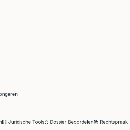
Tongeren
n
🧮 Juridische Tools
⚖️ Dossier Beoordelen
📚 Rechtspraak