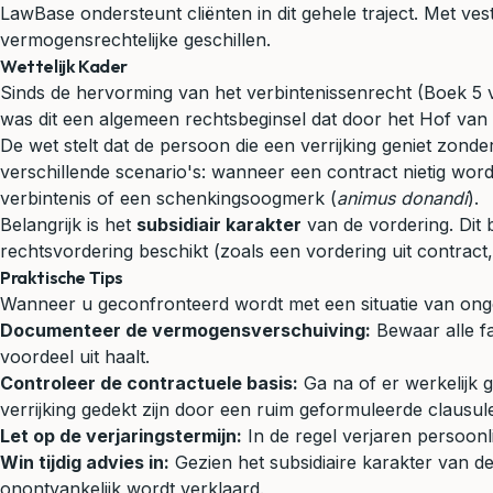
LawBase ondersteunt cliënten in dit gehele traject. Met ves
vermogensrechtelijke geschillen.
Wettelijk Kader
Sinds de hervorming van het verbintenissenrecht (Boek 5 va
was dit een algemeen rechtsbeginsel dat door het Hof van
De wet stelt dat de persoon die een verrijking geniet zond
verschillende scenario's: wanneer een contract nietig word
verbintenis of een schenkingsoogmerk (
animus donandi
).
Belangrijk is het
subsidiair karakter
van de vordering. Dit 
rechtsvordering beschikt (zoals een vordering uit contrac
Praktische Tips
Wanneer u geconfronteerd wordt met een situatie van onger
Documenteer de vermogensverschuiving:
Bewaar alle fa
voordeel uit haalt.
Controleer de contractuele basis:
Ga na of er werkelijk g
verrijking gedekt zijn door een ruim geformuleerde clausul
Let op de verjaringstermijn:
In de regel verjaren persoonl
Win tijdig advies in:
Gezien het subsidiaire karakter van de 
onontvankelijk wordt verklaard.