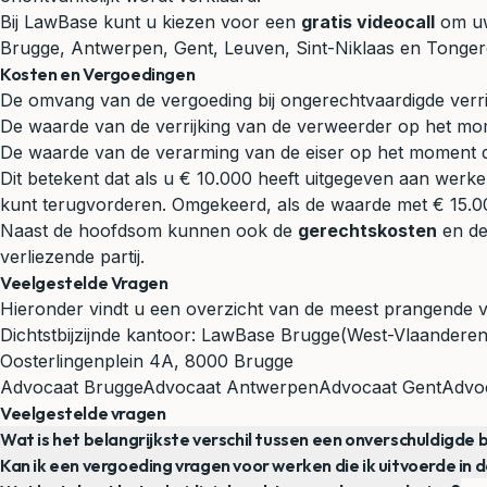
Bij LawBase kunt u kiezen voor een
gratis videocall
om uw 
Brugge, Antwerpen, Gent, Leuven, Sint-Niklaas en Tonger
Kosten en Vergoedingen
De omvang van de vergoeding bij ongerechtvaardigde verri
De waarde van de verrijking van de verweerder op het mo
De waarde van de verarming van de eiser op het moment da
Dit betekent dat als u € 10.000 heeft uitgegeven aan wer
kunt terugvorderen. Omgekeerd, als de waarde met € 15.000
Naast de hoofdsom kunnen ook de
gerechtskosten
en d
verliezende partij.
Veelgestelde Vragen
Hieronder vindt u een overzicht van de meest prangende vr
Dichtstbijzijnde kantoor:
LawBase Brugge
(West-Vlaanderen
Oosterlingenplein 4A, 8000 Brugge
Advocaat Brugge
Advocaat Antwerpen
Advocaat Gent
Advoc
Veelgestelde vragen
Wat is het belangrijkste verschil tussen een onverschuldigde 
Kan ik een vergoeding vragen voor werken die ik uitvoerde in 