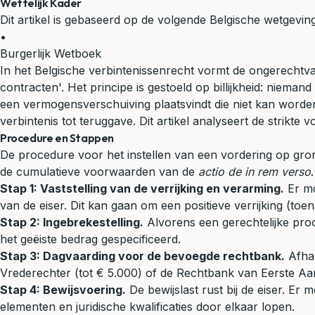
Wettelijk Kader
Dit artikel is gebaseerd op de volgende Belgische wetgeving
•
Burgerlijk Wetboek
In het Belgische verbintenissenrecht vormt de ongerechtvaar
contracten'. Het principe is gestoeld op billijkheid: niema
een vermogensverschuiving plaatsvindt die niet kan worden 
verbintenis tot teruggave. Dit artikel analyseert de strik
Procedure en Stappen
De procedure voor het instellen van een vordering op grond
de cumulatieve voorwaarden van de
actio de in rem verso
.
Stap 1: Vaststelling van de verrijking en verarming.
Er mo
van de eiser. Dit kan gaan om een positieve verrijking (toe
Stap 2: Ingebrekestelling.
Alvorens een gerechtelijke proce
het geëiste bedrag gespecificeerd.
Stap 3: Dagvaarding voor de bevoegde rechtbank.
Afhan
Vrederechter (tot € 5.000) of de Rechtbank van Eerste Aa
Stap 4: Bewijsvoering.
De bewijslast rust bij de eiser. Er
elementen en juridische kwalificaties door elkaar lopen.