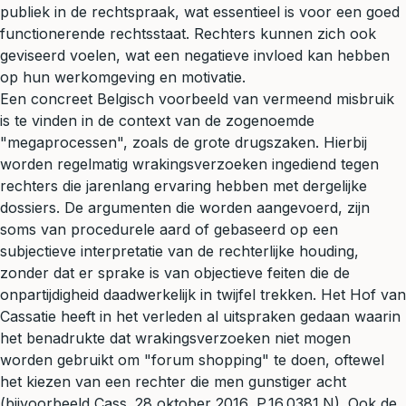
publiek in de rechtspraak, wat essentieel is voor een goed
functionerende rechtsstaat. Rechters kunnen zich ook
geviseerd voelen, wat een negatieve invloed kan hebben
op hun werkomgeving en motivatie.
Een concreet Belgisch voorbeeld van vermeend misbruik
is te vinden in de context van de zogenoemde
"megaprocessen", zoals de grote drugszaken. Hierbij
worden regelmatig wrakingsverzoeken ingediend tegen
rechters die jarenlang ervaring hebben met dergelijke
dossiers. De argumenten die worden aangevoerd, zijn
soms van procedurele aard of gebaseerd op een
subjectieve interpretatie van de rechterlijke houding,
zonder dat er sprake is van objectieve feiten die de
onpartijdigheid daadwerkelijk in twijfel trekken. Het Hof van
Cassatie heeft in het verleden al uitspraken gedaan waarin
het benadrukte dat wrakingsverzoeken niet mogen
worden gebruikt om "forum shopping" te doen, oftewel
het kiezen van een rechter die men gunstiger acht
(bijvoorbeeld Cass. 28 oktober 2016, P.16.0381.N). Ook de