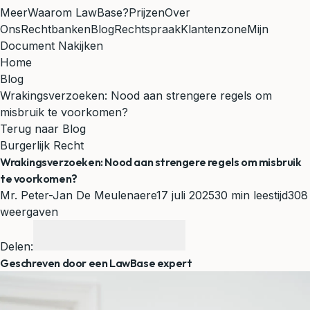
Meer
Waarom LawBase?
Prijzen
Over
Ons
Rechtbanken
Blog
Rechtspraak
Klantenzone
Mijn
Document Nakijken
Home
Blog
Wrakingsverzoeken: Nood aan strengere regels om
misbruik te voorkomen?
Terug naar Blog
Burgerlijk Recht
Wrakingsverzoeken: Nood aan strengere regels om misbruik
te voorkomen?
Mr. Peter-Jan De Meulenaere
17 juli 2025
30 min leestijd
308
weergaven
Delen:
Geschreven door een LawBase expert