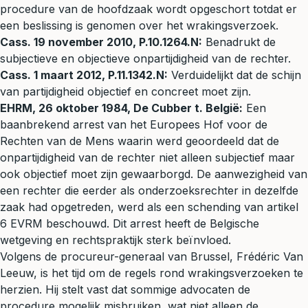
procedure van de hoofdzaak wordt opgeschort totdat er
een beslissing is genomen over het wrakingsverzoek.
Cass. 19 november 2010, P.10.1264.N:
Benadrukt de
subjectieve en objectieve onpartijdigheid van de rechter.
Cass. 1 maart 2012, P.11.1342.N:
Verduidelijkt dat de schijn
van partijdigheid objectief en concreet moet zijn.
EHRM, 26 oktober 1984, De Cubber t. België:
Een
baanbrekend arrest van het Europees Hof voor de
Rechten van de Mens waarin werd geoordeeld dat de
onpartijdigheid van de rechter niet alleen subjectief maar
ook objectief moet zijn gewaarborgd. De aanwezigheid van
een rechter die eerder als onderzoeksrechter in dezelfde
zaak had opgetreden, werd als een schending van artikel
6 EVRM beschouwd. Dit arrest heeft de Belgische
wetgeving en rechtspraktijk sterk beïnvloed.
Volgens de procureur-generaal van Brussel, Frédéric Van
Leeuw, is het tijd om de regels rond wrakingsverzoeken te
herzien. Hij stelt vast dat sommige advocaten de
procedure mogelijk misbruiken, wat niet alleen de