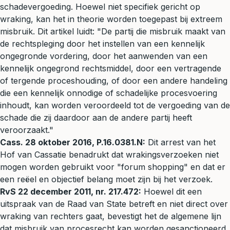
schadevergoeding. Hoewel niet specifiek gericht op
wraking, kan het in theorie worden toegepast bij extreem
misbruik. Dit artikel luidt: "De partij die misbruik maakt van
de rechtspleging door het instellen van een kennelijk
ongegronde vordering, door het aanwenden van een
kennelijk ongegrond rechtsmiddel, door een vertragende
of tergende proceshouding, of door een andere handeling
die een kennelijk onnodige of schadelijke procesvoering
inhoudt, kan worden veroordeeld tot de vergoeding van de
schade die zij daardoor aan de andere partij heeft
veroorzaakt."
Cass. 28 oktober 2016, P.16.0381.N:
Dit arrest van het
Hof van Cassatie benadrukt dat wrakingsverzoeken niet
mogen worden gebruikt voor "forum shopping" en dat er
een reëel en objectief belang moet zijn bij het verzoek.
RvS 22 december 2011, nr. 217.472:
Hoewel dit een
uitspraak van de Raad van State betreft en niet direct over
wraking van rechters gaat, bevestigt het de algemene lijn
dat misbruik van procesrecht kan worden gesanctioneerd.