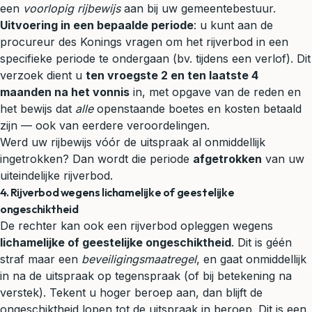
een
voorlopig rijbewijs
aan bij uw gemeentebestuur.
Uitvoering in een bepaalde periode
: u kunt aan de
procureur des Konings vragen om het rijverbod in een
specifieke periode te ondergaan (bv. tijdens een verlof). Dit
verzoek dient u
ten vroegste 2 en ten laatste 4
maanden na het vonnis
in, met opgave van de reden en
het bewijs dat
alle
openstaande boetes en kosten betaald
zijn — ook van eerdere veroordelingen.
Werd uw rijbewijs vóór de uitspraak al onmiddellijk
ingetrokken? Dan wordt die periode
afgetrokken
van uw
uiteindelijke rijverbod.
4. Rijverbod wegens lichamelijke of geestelijke
ongeschiktheid
De rechter kan ook een rijverbod opleggen wegens
lichamelijke of geestelijke ongeschiktheid
. Dit is géén
straf maar een
beveiligingsmaatregel
, en gaat onmiddellijk
in na de uitspraak op tegenspraak (of bij betekening na
verstek). Tekent u hoger beroep aan, dan blijft de
ongeschiktheid lopen tot de uitspraak in beroep. Dit is een