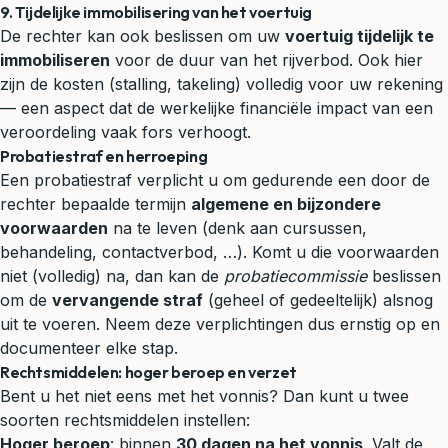
9. Tijdelijke immobilisering van het voertuig
De rechter kan ook beslissen om uw
voertuig tijdelijk te
immobiliseren
voor de duur van het rijverbod. Ook hier
zijn de kosten (stalling, takeling) volledig voor uw rekening
— een aspect dat de werkelijke financiële impact van een
veroordeling vaak fors verhoogt.
Probatiestraf en herroeping
Een probatiestraf verplicht u om gedurende een door de
rechter bepaalde termijn
algemene en bijzondere
voorwaarden
na te leven (denk aan cursussen,
behandeling, contactverbod, …). Komt u die voorwaarden
niet (volledig) na, dan kan de
probatiecommissie
beslissen
om de
vervangende straf
(geheel of gedeeltelijk) alsnog
uit te voeren. Neem deze verplichtingen dus ernstig op en
documenteer elke stap.
Rechtsmiddelen: hoger beroep en verzet
Bent u het niet eens met het vonnis? Dan kunt u twee
soorten rechtsmiddelen instellen:
Hoger beroep
: binnen
30 dagen na het vonnis
. Valt de