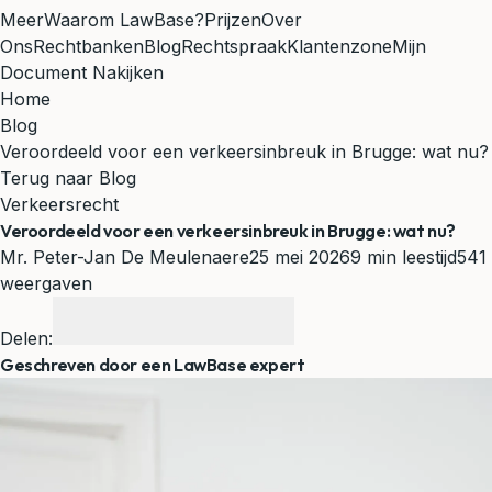
Meer
Waarom LawBase?
Prijzen
Over
Ons
Rechtbanken
Blog
Rechtspraak
Klantenzone
Mijn
Document Nakijken
Home
Blog
Veroordeeld voor een verkeersinbreuk in Brugge: wat nu?
Terug naar Blog
Verkeersrecht
Veroordeeld voor een verkeersinbreuk in Brugge: wat nu?
Mr. Peter-Jan De Meulenaere
25 mei 2026
9 min leestijd
541
weergaven
Delen:
Geschreven door een LawBase expert