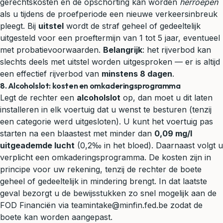
gerechtskosten en de opschorting kan worden
herroepen
als u tijdens de proefperiode een nieuwe verkeersinbreuk
pleegt. Bij
uitstel
wordt de straf geheel of gedeeltelijk
uitgesteld voor een proeftermijn van 1 tot 5 jaar, eventueel
met probatievoorwaarden.
Belangrijk
: het rijverbod kan
slechts deels met uitstel worden uitgesproken — er is altijd
een effectief rijverbod van
minstens 8 dagen
.
8. Alcoholslot: kosten en omkaderingsprogramma
Legt de rechter een
alcoholslot
op, dan moet u dit laten
installeren in elk voertuig dat u wenst te besturen (tenzij
een categorie werd uitgesloten). U kunt het voertuig pas
starten na een blaastest met minder dan
0,09 mg/l
uitgeademde lucht
(0,2‰ in het bloed). Daarnaast volgt u
verplicht een omkaderingsprogramma. De kosten zijn in
principe voor uw rekening, tenzij de rechter de boete
geheel of gedeeltelijk in mindering brengt. In dat laatste
geval bezorgt u de bewijsstukken zo snel mogelijk aan de
FOD Financiën via teamintake@minfin.fed.be zodat de
boete kan worden aangepast.