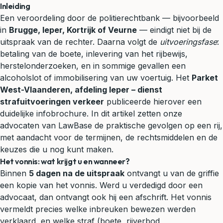
Inleiding
Een veroordeling door de
politierechtbank
— bijvoorbeeld
in
Brugge, Ieper, Kortrijk of Veurne
— eindigt niet bij de
uitspraak van de rechter. Daarna volgt de
uitvoeringsfase
:
betaling van de boete, inlevering van het rijbewijs,
herstelonderzoeken, en in sommige gevallen een
alcoholslot of immobilisering van uw voertuig. Het
Parket
West-Vlaanderen, afdeling Ieper – dienst
strafuitvoeringen verkeer
publiceerde hierover een
duidelijke infobrochure. In dit artikel zetten onze
advocaten van LawBase de praktische gevolgen op een rij,
met aandacht voor de termijnen, de rechtsmiddelen en de
keuzes die u nog kunt maken.
Het vonnis: wat krijgt u en wanneer?
Binnen
5 dagen na de uitspraak
ontvangt u van de griffie
een kopie van het vonnis. Werd u verdedigd door een
advocaat, dan ontvangt ook hij een afschrift. Het vonnis
vermeldt precies welke inbreuken bewezen werden
verklaard, en welke straf (boete,
rijverbod
,