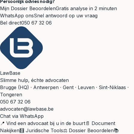
Persoonlijk advies nodig?
Mijn Dossier Beoordelen
Gratis analyse in 2 minuten
WhatsApp ons
Snel antwoord op uw vraag
Bel direct
050 67 32 06
LawBase
Slimme hulp, échte advocaten
Brugge (HQ) · Antwerpen · Gent · Leuven · Sint-Niklaas ·
Tongeren
050 67 32 06
advocaten@lawbase.be
Chat via WhatsApp
📍 Vind een advocaat bij u in de buurt
📄 Document
Nakijken
🧮 Juridische Tools
⚖️ Dossier Beoordelen
📚