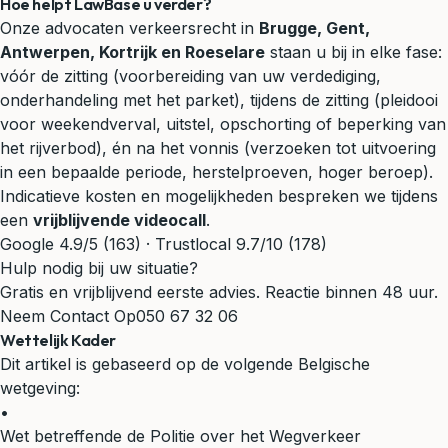
Hoe helpt LawBase u verder?
Onze advocaten
verkeersrecht
in
Brugge, Gent,
Antwerpen, Kortrijk en Roeselare
staan u bij in elke fase:
vóór de zitting (voorbereiding van uw verdediging,
onderhandeling met het parket), tijdens de zitting (pleidooi
voor weekendverval, uitstel, opschorting of beperking van
het rijverbod), én na het vonnis (verzoeken tot uitvoering
in een bepaalde periode, herstelproeven, hoger beroep).
Indicatieve kosten en mogelijkheden bespreken we tijdens
een
vrijblijvende videocall
.
Google 4.9/5 (163) · Trustlocal 9.7/10 (178)
Hulp nodig bij uw situatie?
Gratis en vrijblijvend eerste advies. Reactie binnen 48 uur.
Neem Contact Op
050 67 32 06
Wettelijk Kader
Dit artikel is gebaseerd op de volgende Belgische
wetgeving:
•
Wet betreffende de Politie over het Wegverkeer