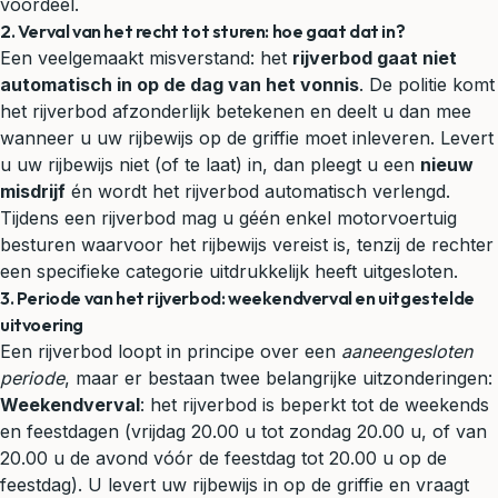
voordeel.
2. Verval van het recht tot sturen: hoe gaat dat in?
Een veelgemaakt misverstand: het
rijverbod gaat niet
automatisch in op de dag van het vonnis
. De politie komt
het rijverbod afzonderlijk betekenen en deelt u dan mee
wanneer u uw rijbewijs op de griffie moet inleveren. Levert
u uw rijbewijs niet (of te laat) in, dan pleegt u een
nieuw
misdrijf
én wordt het rijverbod automatisch verlengd.
Tijdens een rijverbod mag u géén enkel motorvoertuig
besturen waarvoor het rijbewijs vereist is, tenzij de rechter
een specifieke categorie uitdrukkelijk heeft uitgesloten.
3. Periode van het rijverbod: weekendverval en uitgestelde
uitvoering
Een rijverbod loopt in principe over een
aaneengesloten
periode
, maar er bestaan twee belangrijke uitzonderingen:
Weekendverval
: het rijverbod is beperkt tot de weekends
en feestdagen (vrijdag 20.00 u tot zondag 20.00 u, of van
20.00 u de avond vóór de feestdag tot 20.00 u op de
feestdag). U levert uw rijbewijs in op de griffie en vraagt