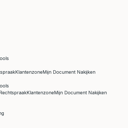
ools
tspraak
Klantenzone
Mijn Document Nakijken
ools
Rechtspraak
Klantenzone
Mijn Document Nakijken
ng