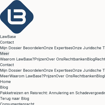
LawBase
Contact
Mijn Dossier Beoordelen
Onze Expertises
Onze Juridische T
Meer
Waarom LawBase?
Prijzen
Over Ons
Rechtbanken
Blog
Rech
Contact
Mijn Dossier Beoordelen
Onze Expertises
Onze Juridische T
Meer
Waarom LawBase?
Prijzen
Over Ons
Rechtbanken
Blog
Home
Blog
Pakketreizen en Reisrecht: Annulering en Schadevergoedi
Terug naar Blog
Consumentenrecht