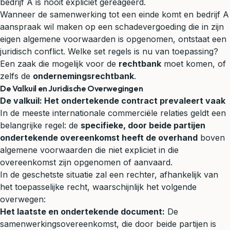
bedrijf A is nooit expliciet gereageerd.
Wanneer de samenwerking tot een einde komt en bedrijf A
aanspraak wil maken op een
schadevergoeding
die in zijn
eigen algemene voorwaarden is opgenomen, ontstaat een
juridisch conflict. Welke set regels is nu van toepassing?
Een zaak die mogelijk voor de
rechtbank
moet komen, of
zelfs de
ondernemingsrechtbank
.
De Valkuil en Juridische Overwegingen
De valkuil: Het ondertekende contract prevaleert vaak
In de meeste internationale commerciële relaties geldt een
belangrijke regel: de
specifieke, door beide partijen
ondertekende overeenkomst heeft de overhand
boven
algemene voorwaarden die niet expliciet in die
overeenkomst zijn opgenomen of aanvaard.
In de geschetste situatie zal een rechter, afhankelijk van
het toepasselijke recht, waarschijnlijk het volgende
overwegen:
Het laatste en ondertekende document:
De
samenwerkingsovereenkomst, die door beide partijen is