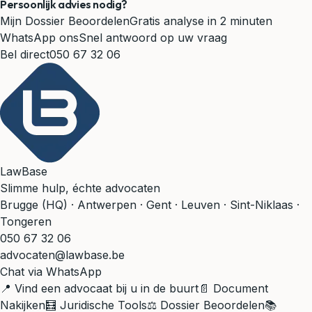
Persoonlijk advies nodig?
Mijn Dossier Beoordelen
Gratis analyse in 2 minuten
WhatsApp ons
Snel antwoord op uw vraag
Bel direct
050 67 32 06
LawBase
Slimme hulp, échte advocaten
Brugge (HQ) · Antwerpen · Gent · Leuven · Sint-Niklaas ·
Tongeren
050 67 32 06
advocaten@lawbase.be
Chat via WhatsApp
📍 Vind een advocaat bij u in de buurt
📄 Document
Nakijken
🧮 Juridische Tools
⚖️ Dossier Beoordelen
📚