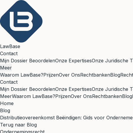
LawBase
Contact
Mijn Dossier Beoordelen
Onze Expertises
Onze Juridische T
Meer
Waarom LawBase?
Prijzen
Over Ons
Rechtbanken
Blog
Rech
Contact
Mijn Dossier Beoordelen
Onze Expertises
Onze Juridische T
Meer
Waarom LawBase?
Prijzen
Over Ons
Rechtbanken
Blog
Home
Blog
Distributieovereenkomst Beëindigen: Gids voor Onderneme
Terug naar Blog
Ondernemingsrecht