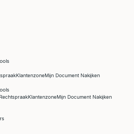
ools
tspraak
Klantenzone
Mijn Document Nakijken
ools
Rechtspraak
Klantenzone
Mijn Document Nakijken
rs