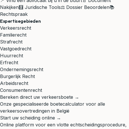
📍 Vind een advocaat bij u in de buurt
📄 Document
Nakijken
🧮 Juridische Tools
⚖️ Dossier Beoordelen
📚
Rechtspraak
Expertisegebieden
Verkeersrecht
Familierecht
Strafrecht
Vastgoedrecht
Huurrecht
Erfrecht
Ondernemingsrecht
Burgerlijk Recht
Arbeidsrecht
Consumentenrecht
Bereken direct uw verkeersboete →
Onze gespecialiseerde boetecalculator voor alle
verkeersovertredingen in België
Start uw scheiding online →
Online platform voor een vlotte echtscheidingsprocedure,