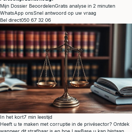
Mijn Dossier Beoordelen
Gratis analyse in 2 minuten
WhatsApp ons
Snel antwoord op uw vraag
Bel direct
050 67 32 06
In het kort
7 min leestijd
Heeft u te maken met corruptie in de privésector? Ontdek
wanneer dit strafbaar is en hoe LawBase u kan bijstaan