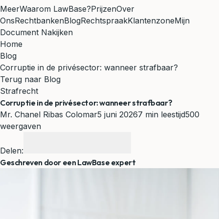
Meer
Waarom LawBase?
Prijzen
Over
Ons
Rechtbanken
Blog
Rechtspraak
Klantenzone
Mijn
Document Nakijken
Home
Blog
Corruptie in de privésector: wanneer strafbaar?
Terug naar Blog
Strafrecht
Corruptie in de privésector: wanneer strafbaar?
Mr. Chanel Ribas Colomar
5 juni 2026
7 min leestijd
500
weergaven
Delen:
Geschreven door een LawBase expert