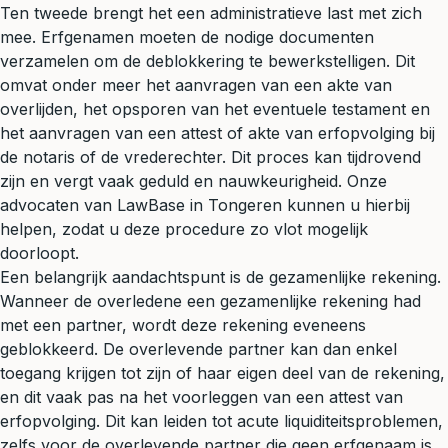
Ten tweede brengt het een administratieve last met zich
mee. Erfgenamen moeten de nodige documenten
verzamelen om de deblokkering te bewerkstelligen. Dit
omvat onder meer het aanvragen van een akte van
overlijden, het opsporen van het eventuele
testament
en
het aanvragen van een attest of akte van erfopvolging bij
de notaris of de
vrederechter
. Dit proces kan tijdrovend
zijn en vergt vaak geduld en nauwkeurigheid. Onze
advocaten van LawBase in Tongeren kunnen u hierbij
helpen, zodat u deze procedure zo vlot mogelijk
doorloopt.
Een belangrijk aandachtspunt is de gezamenlijke rekening.
Wanneer de overledene een gezamenlijke rekening had
met een partner, wordt deze rekening eveneens
geblokkeerd. De overlevende partner kan dan enkel
toegang krijgen tot zijn of haar eigen deel van de rekening,
en dit vaak pas na het voorleggen van een attest van
erfopvolging. Dit kan leiden tot acute liquiditeitsproblemen,
zelfs voor de overlevende partner die geen erfgenaam is