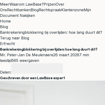
Meer
Waarom LawBase?
Prijzen
Over
Ons
Rechtbanken
Blog
Rechtspraak
Klantenzone
Mijn
Document Nakijken
Home
Blog
Bankrekeningblokkering bij overlijden: hoe lang duurt dit?
Terug naar Blog
Erfrecht
Bankrekeningblokkering bij overlijden: hoe lang duurt dit?
Mr. Peter-Jan De Meulenaere
26 maart 2026
7 min
leestijd
565 weergaven
Delen:
Geschreven door een LawBase expert