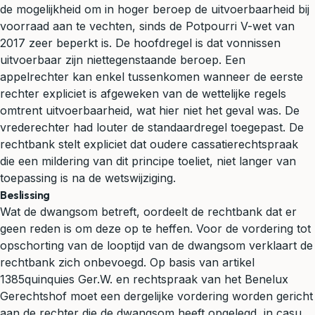
de mogelijkheid om in hoger beroep de uitvoerbaarheid bij
voorraad aan te vechten, sinds de Potpourri V-wet van
2017 zeer beperkt is. De hoofdregel is dat vonnissen
uitvoerbaar zijn niettegenstaande beroep. Een
appelrechter kan enkel tussenkomen wanneer de eerste
rechter expliciet is afgeweken van de wettelijke regels
omtrent uitvoerbaarheid, wat hier niet het geval was. De
vrederechter had louter de standaardregel toegepast. De
rechtbank stelt expliciet dat oudere cassatierechtspraak
die een mildering van dit principe toeliet, niet langer van
toepassing is na de wetswijziging.
Beslissing
Wat de dwangsom betreft, oordeelt de rechtbank dat er
geen reden is om deze op te heffen. Voor de vordering tot
opschorting van de looptijd van de dwangsom verklaart de
rechtbank zich onbevoegd. Op basis van artikel
1385quinquies Ger.W. en rechtspraak van het Benelux
Gerechtshof moet een dergelijke vordering worden gericht
aan de rechter die de dwangsom heeft opgelegd, in casu