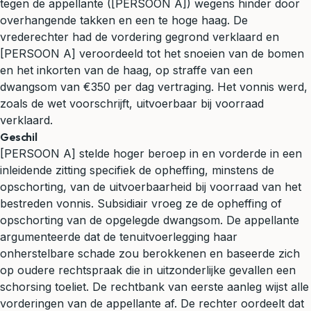
tegen de appellante ([PERSOON A]) wegens hinder door
overhangende takken en een te hoge haag. De
vrederechter had de vordering gegrond verklaard en
[PERSOON A] veroordeeld tot het snoeien van de bomen
en het inkorten van de haag, op straffe van een
dwangsom van €350 per dag vertraging. Het vonnis werd,
zoals de wet voorschrijft, uitvoerbaar bij voorraad
verklaard.
Geschil
[PERSOON A] stelde hoger beroep in en vorderde in een
inleidende zitting specifiek de opheffing, minstens de
opschorting, van de uitvoerbaarheid bij voorraad van het
bestreden vonnis. Subsidiair vroeg ze de opheffing of
opschorting van de opgelegde dwangsom. De appellante
argumenteerde dat de tenuitvoerlegging haar
onherstelbare schade zou berokkenen en baseerde zich
op oudere rechtspraak die in uitzonderlijke gevallen een
schorsing toeliet. De rechtbank van eerste aanleg wijst alle
vorderingen van de appellante af. De rechter oordeelt dat