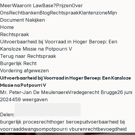
Meer
Waarom LawBase?
Prijzen
Over
Ons
Rechtbanken
Blog
Rechtspraak
Klantenzone
Mijn
Document Nakijken
Home
Rechtspraak
Uitvoerbaarheid bij Voorraad in Hoger Beroep: Een
Kansloze Missie na Potpourri V
Terug naar Rechtspraak
Burgerlijk Recht
Vordering afgewezen
Uitvoerbaarheid bij Voorraad in Hoger Beroep: Een Kansloze
Missie na Potpourri V
Mr. Peter-Jan De Meulenaere
Vredegerecht Brugge
26 juni
2024
459 weergaven
Delen:
burgerlijk procesrecht
hoger beroep
uitvoerbaarheid bij
voorraad
dwangsom
potpourri v
burenrecht
bevoegdheid