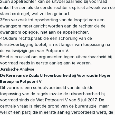
2
Een appelrechter kan de uitvoerbaarheid bij voorraad
enkel herzien als de eerste rechter expliciet afweek van de
standaardregel, wat zelden gebeurt.
3
Een verzoek tot opschorting van de looptijd van een
dwangsom moet gericht worden aan de rechter die de
dwangsom oplegde, niet aan de appelrechter.
4
Oudere rechtspraak die een schorsing van de
tenuitvoerlegging toeliet, is niet langer van toepassing na
de wetswijzigingen van Potpourri V.
5
Het is cruciaal om argumenten tegen uitvoerbaarheid bij
voorraad reeds in eerste aanleg aan te voeren.
Juridische Analyse
De Kern van de Zaak: Uitvoerbaarheid bij Voorraad in Hoger
Beroep na Potpourri V
Dit vonnis is een schoolvoorbeeld van de strikte
toepassing van de regels inzake de uitvoerbaarheid bij
voorraad sinds de Wet Potpourri V van 6 juli 2017. De
centrale vraag is niet de grond van de burenruzie, maar
wel of een partij die in eerste aanleg veroordeeld werd, de