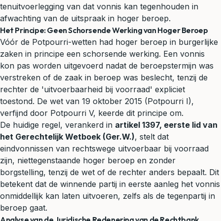
tenuitvoerlegging van dat vonnis kan tegenhouden in
afwachting van de uitspraak in hoger beroep.
Het Principe: Geen Schorsende Werking van Hoger Beroep
Vóór de Potpourri-wetten had hoger beroep in burgerlijke
zaken in principe een schorsende werking. Een vonnis
kon pas worden uitgevoerd nadat de beroepstermijn was
verstreken of de zaak in beroep was beslecht, tenzij de
rechter de 'uitvoerbaarheid bij voorraad' expliciet
toestond. De wet van 19 oktober 2015 (Potpourri I),
verfijnd door Potpourri V, keerde dit principe om.
De huidige regel, verankerd in
artikel 1397, eerste lid van
het Gerechtelijk Wetboek (Ger.W.)
, stelt dat
eindvonnissen van rechtswege uitvoerbaar bij voorraad
zijn, niettegenstaande hoger beroep en zonder
borgstelling, tenzij de wet of de rechter anders bepaalt. Dit
betekent dat de winnende partij in eerste aanleg het vonnis
onmiddellijk kan laten uitvoeren, zelfs als de tegenpartij in
beroep gaat.
Analyse van de Juridische Redenering van de Rechtbank