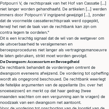
Potpourri V, de rechtspraak van het Hof van Cassatie [...]
niet langer worden gehandhaafd. De artikelen [...] werden
immers door Potpourri V ingrijpend gewijzigd [...], zonder
dat de voormelde cassatierechtspraak werd opgepikt,
terwijl het niet de taak van de rechtbank kan zijn om
contra legem te oordelen."
Dit is een krachtig signaal dat de wil van de wetgever om
de uitvoerbaarheid te veralgemenen en
beroepsprocedures niet langer als vertragingsmanoeuvre
te laten gebruiken, strikt moet worden gevolgd.
De Dwangsom: Accessorium en Bevoegdheid
De rechtbank behandelt de vorderingen omtrent de
dwangsom eveneens afwijzend. De vordering tot opheffing
wordt als ongegrond beschouwd. De rechtbank weerlegt
de feitelijke argumenten van de appellante (bv. over het
snoeiseizoen) en merkt op dat haar gedrag (twee
maanden wachten om een vergunning aan te vragen) de
noodzaak van een dwangsom net aantoont.
Voor de vordering tot opschorting van de looptijd van de