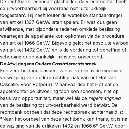
De rechtbank redeneert glashelder: de vrederechter heeft
de uitvoerbaarheid bij voorraad niet 'uitdrukkelijk
toegestaan'. Hij heeft louter de wettelijke standaardregel
van artikel 1397 Ger.W. laten spelen. Er was dus geen
afwijkende, met bijzondere redenen omklede beslissing
waartegen de appellante kon opkomen via de procedure
van artikel 1066 Ger.W. Bijgevolg geldt het absolute verbod
van artikel 1402 Ger.W. en is de vordering tot opheffing of
schorsing onontvankelijk, minstens ongegrond.
De Afwijzing van Oudere Cassatierechtspraak
Een zeer belangrijk aspect van dit vonnis is de expliciete
verwerping van oudere rechtspraak van het Hof van
Cassatie. Vóór Potpourri V aanvaardde het Hof dat de
appelrechter de uitvoering toch kon schorsen, niet op
basis van opportuniteit, maar wel als de
regelmatigheid
van de beslissing tot uitvoerbaarheid werd betwist. De
rechtbank oordeelt dat deze rechtspraak achterhaald is:
"Naar het oordeel van deze rechtbank kan thans, dit is na
de wijziging van de artikelen 1402 en 1066,6° Ger.W. door