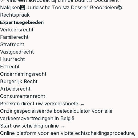
📍 Vind een advocaat bij u in de buurt
📄 Document
Nakijken
🧮 Juridische Tools
⚖️ Dossier Beoordelen
📚
Rechtspraak
Expertisegebieden
Verkeersrecht
Familierecht
Strafrecht
Vastgoedrecht
Huurrecht
Erfrecht
Ondernemingsrecht
Burgerlijk Recht
Arbeidsrecht
Consumentenrecht
Bereken direct uw verkeersboete →
Onze gespecialiseerde boetecalculator voor alle
verkeersovertredingen in België
Start uw scheiding online →
Online platform voor een vlotte echtscheidingsprocedure,