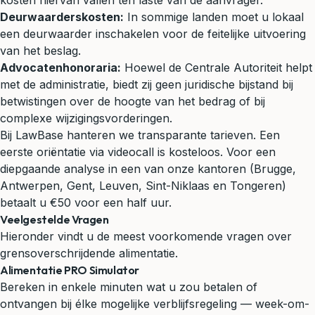
kosten hiervan vallen ten laste van de aanvrager.
Deurwaarderskosten:
In sommige landen moet u lokaal
een deurwaarder inschakelen voor de feitelijke uitvoering
van het beslag.
Advocatenhonoraria:
Hoewel de Centrale Autoriteit helpt
met de administratie, biedt zij geen juridische bijstand bij
betwistingen over de hoogte van het bedrag of bij
complexe wijzigingsvorderingen.
Bij LawBase hanteren we transparante tarieven. Een
eerste oriëntatie via videocall is kosteloos. Voor een
diepgaande analyse in een van onze kantoren (Brugge,
Antwerpen, Gent, Leuven, Sint-Niklaas en Tongeren)
betaalt u €50 voor een half uur.
Veelgestelde Vragen
Hieronder vindt u de meest voorkomende vragen over
grensoverschrijdende alimentatie.
Alimentatie PRO Simulator
Bereken in enkele minuten wat u zou betalen of
ontvangen bij élke mogelijke verblijfsregeling — week-om-