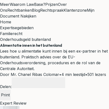
Meer
Waarom LawBase?
Prijzen
Over
Ons
Rechtbanken
Blog
Rechtspraak
Klantenzone
Mijn
Document Nakijken
Home
Expertisegebieden
Familierecht
Onderhoudsgeld buitenland
Alimentatie innen in het buitenland
Lees hoe u alimentatie kunt innen bij een ex-partner in het
buitenland. Praktisch advies over de EU-
Onderhoudsverordening, procedures en de rol van de
Centrale Autoriteit.
Door Mr. Chanel Ribas Colomar
•
4 min leestijd
•
501 lezers
Delen:
Print
Expert Review