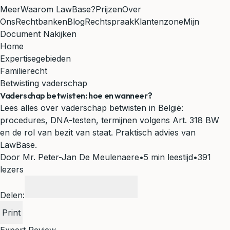
Meer
Waarom LawBase?
Prijzen
Over
Ons
Rechtbanken
Blog
Rechtspraak
Klantenzone
Mijn
Document Nakijken
Home
Expertisegebieden
Familierecht
Betwisting vaderschap
Vaderschap betwisten: hoe en wanneer?
Lees alles over vaderschap betwisten in België:
procedures, DNA-testen, termijnen volgens Art. 318 BW
en de rol van bezit van staat. Praktisch advies van
LawBase.
Door Mr. Peter-Jan De Meulenaere
•
5 min leestijd
•
391
lezers
Delen:
Print