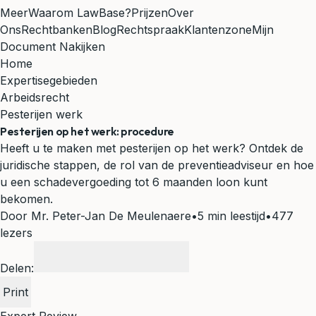
Meer
Waarom LawBase?
Prijzen
Over
Ons
Rechtbanken
Blog
Rechtspraak
Klantenzone
Mijn
Document Nakijken
Home
Expertisegebieden
Arbeidsrecht
Pesterijen werk
Pesterijen op het werk: procedure
Heeft u te maken met pesterijen op het werk? Ontdek de
juridische stappen, de rol van de preventieadviseur en hoe
u een schadevergoeding tot 6 maanden loon kunt
bekomen.
Door Mr. Peter-Jan De Meulenaere
•
5 min leestijd
•
477
lezers
Delen:
Print