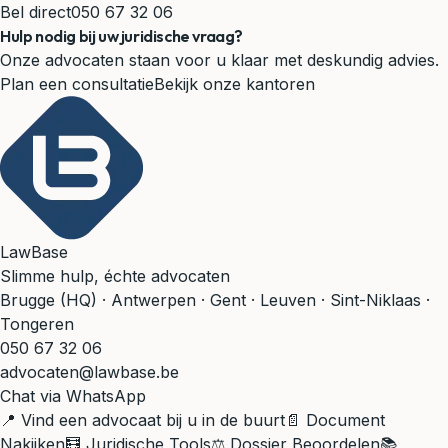
Bel direct
050 67 32 06
Hulp nodig bij uw juridische vraag?
Onze advocaten staan voor u klaar met deskundig advies.
Plan een consultatie
Bekijk onze kantoren
LawBase
Slimme hulp, échte advocaten
Brugge (HQ) · Antwerpen · Gent · Leuven · Sint-Niklaas ·
Tongeren
050 67 32 06
advocaten@lawbase.be
Chat via WhatsApp
📍 Vind een advocaat bij u in de buurt
📄 Document
Nakijken
🧮 Juridische Tools
⚖️ Dossier Beoordelen
📚