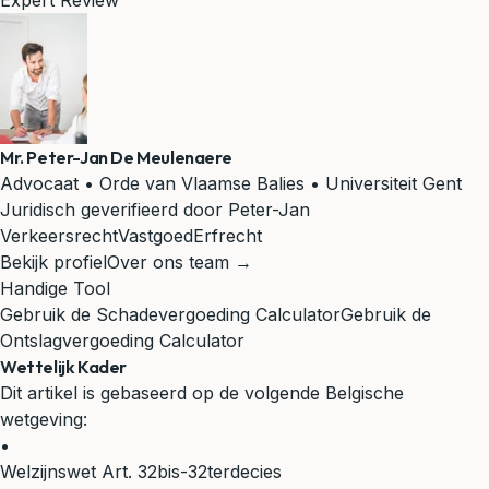
Expert Review
Mr. Peter-Jan De Meulenaere
Advocaat • Orde van Vlaamse Balies • Universiteit Gent
Juridisch geverifieerd door Peter-Jan
Verkeersrecht
Vastgoed
Erfrecht
Bekijk profiel
Over ons team →
Handige Tool
Gebruik de Schadevergoeding Calculator
Gebruik de
Ontslagvergoeding Calculator
Wettelijk Kader
Dit artikel is gebaseerd op de volgende Belgische
wetgeving:
•
Welzijnswet Art. 32bis-32terdecies