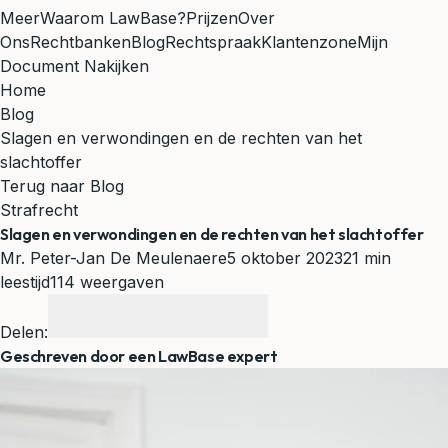
Meer
Waarom LawBase?
Prijzen
Over
Ons
Rechtbanken
Blog
Rechtspraak
Klantenzone
Mijn
Document Nakijken
Home
Blog
Slagen en verwondingen en de rechten van het
slachtoffer
Terug naar Blog
Strafrecht
Slagen en verwondingen en de rechten van het slachtoffer
Mr. Peter-Jan De Meulenaere
5 oktober 2023
21 min
leestijd
114 weergaven
Delen:
Geschreven door een LawBase expert