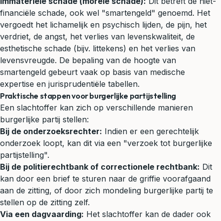
Immateriële schade (morele schade):
Dit betreft de niet-
financiële schade, ook wel "smartengeld" genoemd. Het
vergoedt het lichamelijk en psychisch lijden, de pijn, het
verdriet, de angst, het verlies van levenskwaliteit, de
esthetische schade (bijv. littekens) en het verlies van
levensvreugde. De bepaling van de hoogte van
smartengeld gebeurt vaak op basis van medische
expertise en jurisprudentiële tabellen.
Praktische stappen voor burgerlijke partijstelling
Een slachtoffer kan zich op verschillende manieren
burgerlijke partij stellen:
Bij de onderzoeksrechter:
Indien er een gerechtelijk
onderzoek loopt, kan dit via een "verzoek tot burgerlijke
partijstelling".
Bij de
politierechtbank
of correctionele rechtbank:
Dit
kan door een brief te sturen naar de griffie voorafgaand
aan de zitting, of door zich mondeling burgerlijke partij te
stellen op de zitting zelf.
Via een
dagvaarding
:
Het slachtoffer kan de dader ook