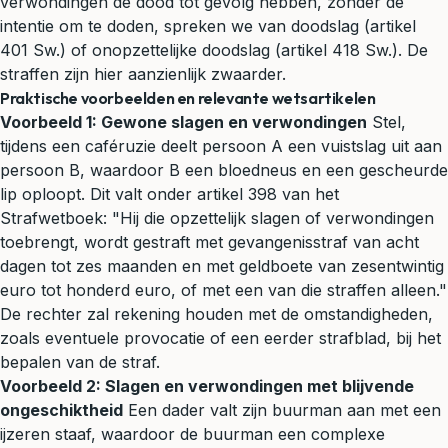
verwondingen de dood tot gevolg hebben, zonder de
intentie om te doden, spreken we van doodslag (artikel
401 Sw.) of onopzettelijke doodslag (artikel 418 Sw.). De
straffen zijn hier aanzienlijk zwaarder.
Praktische voorbeelden en relevante wetsartikelen
Voorbeeld 1: Gewone slagen en verwondingen
Stel,
tijdens een caféruzie deelt persoon A een vuistslag uit aan
persoon B, waardoor B een bloedneus en een gescheurde
lip oploopt. Dit valt onder artikel 398 van het
Strafwetboek: "Hij die opzettelijk slagen of verwondingen
toebrengt, wordt gestraft met gevangenisstraf van acht
dagen tot zes maanden en met geldboete van zesentwintig
euro tot honderd euro, of met een van die straffen alleen."
De rechter zal rekening houden met de omstandigheden,
zoals eventuele provocatie of een eerder strafblad, bij het
bepalen van de straf.
Voorbeeld 2: Slagen en verwondingen met blijvende
ongeschiktheid
Een dader valt zijn buurman aan met een
ijzeren staaf, waardoor de buurman een complexe