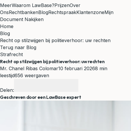
Meer
Waarom LawBase?
Prijzen
Over
Ons
Rechtbanken
Blog
Rechtspraak
Klantenzone
Mijn
Document Nakijken
Home
Blog
Recht op stilzwijgen bij politieverhoor: uw rechten
Terug naar Blog
Strafrecht
Recht op stilzwijgen bij politieverhoor: uw rechten
Mr. Chanel Ribas Colomar
10 februari 2026
8 min
leestijd
656 weergaven
Delen:
Geschreven door een LawBase expert