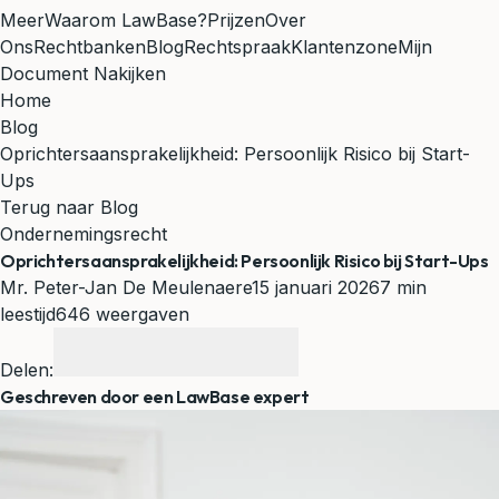
Meer
Waarom LawBase?
Prijzen
Over
Ons
Rechtbanken
Blog
Rechtspraak
Klantenzone
Mijn
Document Nakijken
Home
Blog
Oprichtersaansprakelijkheid: Persoonlijk Risico bij Start-
Ups
Terug naar Blog
Ondernemingsrecht
Oprichtersaansprakelijkheid: Persoonlijk Risico bij Start-Ups
Mr. Peter-Jan De Meulenaere
15 januari 2026
7 min
leestijd
646 weergaven
Delen:
Geschreven door een LawBase expert