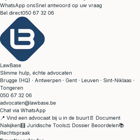
WhatsApp ons
Snel antwoord op uw vraag
Bel direct
050 67 32 06
LawBase
Slimme hulp, échte advocaten
Brugge (HQ) · Antwerpen · Gent · Leuven · Sint-Niklaas ·
Tongeren
050 67 32 06
advocaten@lawbase.be
Chat via WhatsApp
📍 Vind een advocaat bij u in de buurt
📄 Document
Nakijken
🧮 Juridische Tools
⚖️ Dossier Beoordelen
📚
Rechtspraak