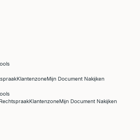
ools
tspraak
Klantenzone
Mijn Document Nakijken
ools
Rechtspraak
Klantenzone
Mijn Document Nakijken