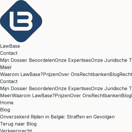
LawBase
Contact
Mijn Dossier Beoordelen
Onze Expertises
Onze Juridische T
Meer
Waarom LawBase?
Prijzen
Over Ons
Rechtbanken
Blog
Rech
Contact
Mijn Dossier Beoordelen
Onze Expertises
Onze Juridische T
Meer
Waarom LawBase?
Prijzen
Over Ons
Rechtbanken
Blog
Home
Blog
Onverzekerd Rijden in België: Straffen en Gevolgen
Terug naar Blog
Verkeersrecht