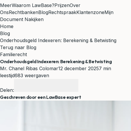
Meer
Waarom LawBase?
Prijzen
Over
Ons
Rechtbanken
Blog
Rechtspraak
Klantenzone
Mijn
Document Nakijken
Home
Blog
Onderhoudsgeld Indexeren: Berekening & Betwisting
Terug naar Blog
Familierecht
Onderhoudsgeld Indexeren: Berekening & Betwisting
Mr. Chanel Ribas Colomar
12 december 2025
7 min
leestijd
683 weergaven
Delen:
Geschreven door een LawBase expert