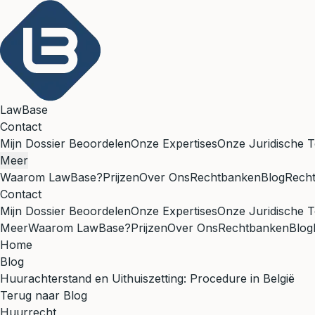
LawBase
Contact
Mijn Dossier Beoordelen
Onze Expertises
Onze Juridische T
Meer
Waarom LawBase?
Prijzen
Over Ons
Rechtbanken
Blog
Rech
Contact
Mijn Dossier Beoordelen
Onze Expertises
Onze Juridische T
Meer
Waarom LawBase?
Prijzen
Over Ons
Rechtbanken
Blog
Home
Blog
Huurachterstand en Uithuiszetting: Procedure in België
Terug naar Blog
Huurrecht