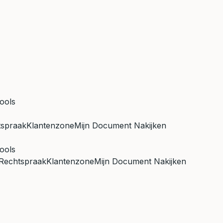
ools
tspraak
Klantenzone
Mijn Document Nakijken
ools
Rechtspraak
Klantenzone
Mijn Document Nakijken