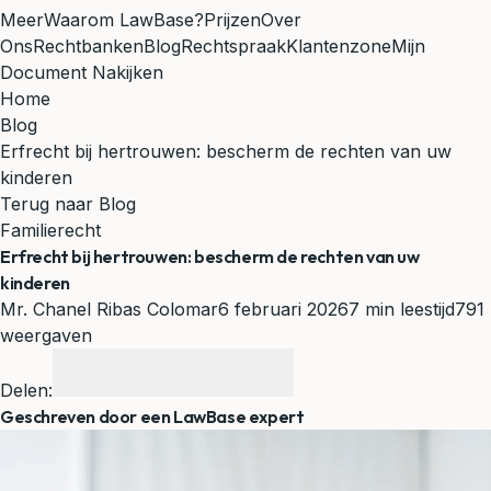
Meer
Waarom LawBase?
Prijzen
Over
Ons
Rechtbanken
Blog
Rechtspraak
Klantenzone
Mijn
Document Nakijken
Home
Blog
Erfrecht bij hertrouwen: bescherm de rechten van uw
kinderen
Terug naar Blog
Familierecht
Erfrecht bij hertrouwen: bescherm de rechten van uw
kinderen
Mr. Chanel Ribas Colomar
6 februari 2026
7 min leestijd
791
weergaven
Delen:
Geschreven door een LawBase expert