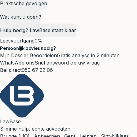
Praktische gevolgen
Wat kunt u doen?
Hulp nodig? LawBase staat klaar
Leesvoortgang
0%
Persoonlijk advies nodig?
Mijn Dossier Beoordelen
Gratis analyse in 2 minuten
WhatsApp ons
Snel antwoord op uw vraag
Bel direct
050 67 32 06
LawBase
Slimme hulp, échte advocaten
Brugge (HQ) · Antwerpen · Gent · Leuven · Sint-Niklaas ·