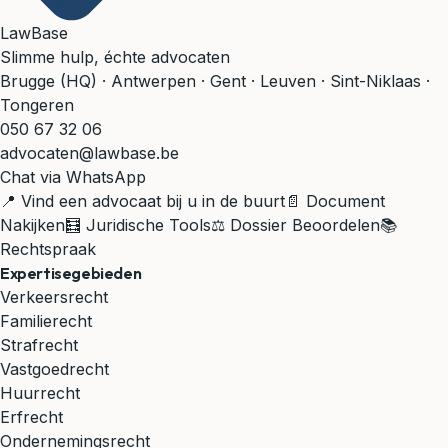
LawBase
Slimme hulp, échte advocaten
Brugge (HQ) · Antwerpen · Gent · Leuven · Sint-Niklaas ·
Tongeren
050 67 32 06
advocaten@lawbase.be
Chat via WhatsApp
📍 Vind een advocaat bij u in de buurt
📄 Document
Nakijken
🧮 Juridische Tools
⚖️ Dossier Beoordelen
📚
Rechtspraak
Expertisegebieden
Verkeersrecht
Familierecht
Strafrecht
Vastgoedrecht
Huurrecht
Erfrecht
Ondernemingsrecht