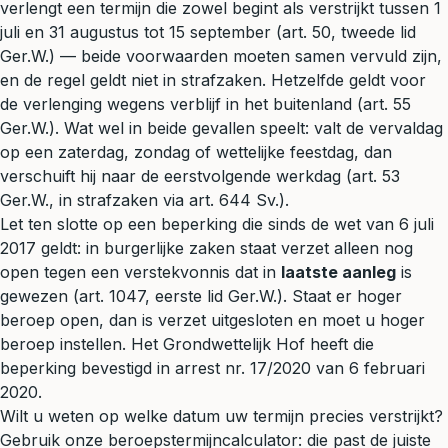
verlengt een termijn die zowel begint als verstrijkt tussen 1
juli en 31 augustus tot 15 september (art. 50, tweede lid
Ger.W.) — beide voorwaarden moeten samen vervuld zijn,
en de regel geldt niet in strafzaken. Hetzelfde geldt voor
de verlenging wegens verblijf in het buitenland (art. 55
Ger.W.). Wat wel in beide gevallen speelt: valt de vervaldag
op een zaterdag, zondag of wettelijke feestdag, dan
verschuift hij naar de eerstvolgende werkdag (art. 53
Ger.W., in strafzaken via art. 644 Sv.).
Let ten slotte op een beperking die sinds de wet van 6 juli
2017 geldt: in burgerlijke zaken staat verzet alleen nog
open tegen een verstekvonnis dat in
laatste aanleg
is
gewezen (art. 1047, eerste lid Ger.W.). Staat er hoger
beroep open, dan is verzet uitgesloten en moet u hoger
beroep instellen. Het Grondwettelijk Hof heeft die
beperking bevestigd in arrest nr. 17/2020 van 6 februari
2020.
Wilt u weten op welke datum uw termijn precies verstrijkt?
Gebruik onze
beroepstermijncalculator
: die past de juiste