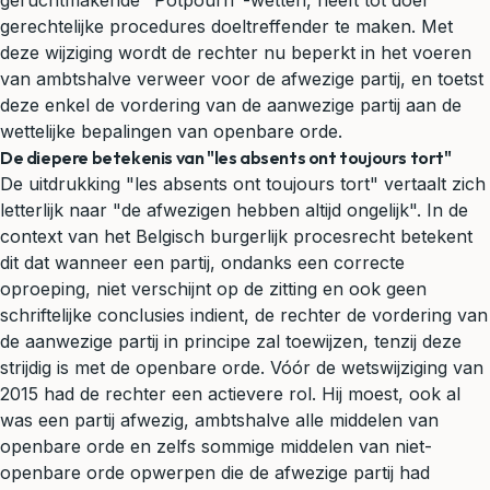
geruchtmakende "Potpourri"-wetten, heeft tot doel
gerechtelijke procedures doeltreffender te maken. Met
deze wijziging wordt de rechter nu beperkt in het voeren
van ambtshalve verweer voor de afwezige partij, en toetst
deze enkel de vordering van de aanwezige partij aan de
wettelijke bepalingen van openbare orde.
De diepere betekenis van "les absents ont toujours tort"
De uitdrukking "les absents ont toujours tort" vertaalt zich
letterlijk naar "de afwezigen hebben altijd ongelijk". In de
context van het Belgisch burgerlijk procesrecht betekent
dit dat wanneer een partij, ondanks een correcte
oproeping, niet verschijnt op de zitting en ook geen
schriftelijke conclusies indient, de rechter de vordering van
de aanwezige partij in principe zal toewijzen, tenzij deze
strijdig is met de openbare orde. Vóór de wetswijziging van
2015 had de rechter een actievere rol. Hij moest, ook al
was een partij afwezig, ambtshalve alle middelen van
openbare orde en zelfs sommige middelen van niet-
openbare orde opwerpen die de afwezige partij had