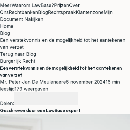
Meer
Waarom LawBase?
Prijzen
Over
Ons
Rechtbanken
Blog
Rechtspraak
Klantenzone
Mijn
Document Nakijken
Home
Blog
Een verstekvonnis en de mogelijkheid tot het aantekenen
van verzet
Terug naar Blog
Burgerlijk Recht
Een verstekvonnis en de mogelijkheid tot het aantekenen
van verzet
Mr. Peter-Jan De Meulenaere
6 november 2024
16 min
leestijd
179 weergaven
Delen:
Geschreven door een LawBase expert