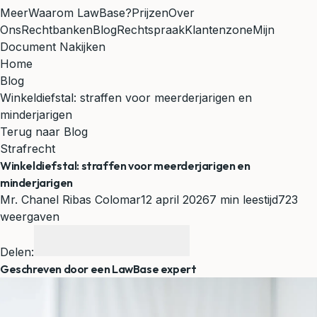
Meer
Waarom LawBase?
Prijzen
Over
Ons
Rechtbanken
Blog
Rechtspraak
Klantenzone
Mijn
Document Nakijken
Home
Blog
Winkeldiefstal: straffen voor meerderjarigen en
minderjarigen
Terug naar Blog
Strafrecht
Winkeldiefstal: straffen voor meerderjarigen en
minderjarigen
Mr. Chanel Ribas Colomar
12 april 2026
7 min leestijd
723
weergaven
Delen:
Geschreven door een LawBase expert