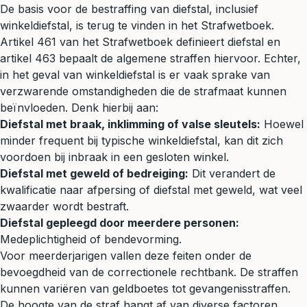
De basis voor de bestraffing van diefstal, inclusief
winkeldiefstal, is terug te vinden in het Strafwetboek.
Artikel 461 van het Strafwetboek definieert diefstal en
artikel 463 bepaalt de algemene straffen hiervoor. Echter,
in het geval van winkeldiefstal is er vaak sprake van
verzwarende omstandigheden die de strafmaat kunnen
beïnvloeden. Denk hierbij aan:
Diefstal met braak, inklimming of valse sleutels:
Hoewel
minder frequent bij typische winkeldiefstal, kan dit zich
voordoen bij inbraak in een gesloten winkel.
Diefstal met
geweld
of bedreiging:
Dit verandert de
kwalificatie naar afpersing of diefstal met geweld, wat veel
zwaarder wordt bestraft.
Diefstal gepleegd door meerdere personen:
Medeplichtigheid of bendevorming.
Voor meerderjarigen vallen deze feiten onder de
bevoegdheid van de
correctionele rechtbank
. De straffen
kunnen variëren van geldboetes tot gevangenisstraffen.
De hoogte van de straf hangt af van diverse factoren,