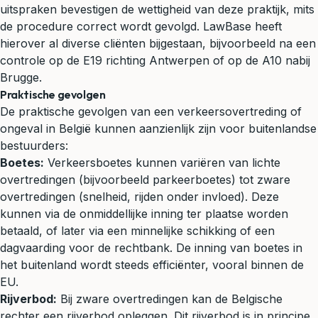
uitspraken bevestigen de wettigheid van deze praktijk, mits
de procedure correct wordt gevolgd. LawBase heeft
hierover al diverse cliënten bijgestaan, bijvoorbeeld na een
controle op de E19 richting Antwerpen of op de A10 nabij
Brugge.
Praktische gevolgen
De praktische gevolgen van een verkeersovertreding of
ongeval in België kunnen aanzienlijk zijn voor buitenlandse
bestuurders:
Boetes:
Verkeersboetes kunnen variëren van lichte
overtredingen (bijvoorbeeld parkeerboetes) tot zware
overtredingen (snelheid,
rijden onder invloed
). Deze
kunnen via de onmiddellijke inning ter plaatse worden
betaald, of later via een minnelijke schikking of een
dagvaarding voor de rechtbank. De inning van boetes in
het buitenland wordt steeds efficiënter, vooral binnen de
EU.
Rijverbod
:
Bij zware overtredingen kan de Belgische
rechter een rijverbod opleggen. Dit rijverbod is in principe