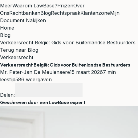
Meer
Waarom LawBase?
Prijzen
Over
Ons
Rechtbanken
Blog
Rechtspraak
Klantenzone
Mijn
Document Nakijken
Home
Blog
Verkeersrecht België: Gids voor Buitenlandse Bestuurders
Terug naar Blog
Verkeersrecht
Verkeersrecht België: Gids voor Buitenlandse Bestuurders
Mr. Peter-Jan De Meulenaere
15 maart 2026
7 min
leestijd
586 weergaven
Delen:
Geschreven door een LawBase expert