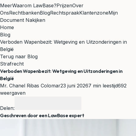
Meer
Waarom LawBase?
Prijzen
Over
Ons
Rechtbanken
Blog
Rechtspraak
Klantenzone
Mijn
Document Nakijken
Home
Blog
Verboden Wapenbezit: Wetgeving en Uitzonderingen in
België
Terug naar Blog
Strafrecht
Verboden Wapenbezit: Wetgeving en Uitzonderingen in
België
Mr. Chanel Ribas Colomar
23 juni 2026
7 min leestijd
692
weergaven
Delen:
Geschreven door een LawBase expert