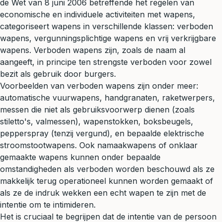
de Wet van 8 juni 2006 betreffende het regelen van
economische en individuele activiteiten met wapens,
categoriseert wapens in verschillende klassen: verboden
wapens, vergunningsplichtige wapens en vrij verkrijgbare
wapens. Verboden wapens zijn, zoals de naam al
aangeeft, in principe ten strengste verboden voor zowel
bezit als gebruik door burgers.
Voorbeelden van verboden wapens zijn onder meer:
automatische vuurwapens, handgranaten, raketwerpers,
messen die niet als gebruiksvoorwerp dienen (zoals
stiletto's, valmessen), wapenstokken, boksbeugels,
pepperspray (tenzij vergund), en bepaalde elektrische
stroomstootwapens. Ook namaakwapens of onklaar
gemaakte wapens kunnen onder bepaalde
omstandigheden als verboden worden beschouwd als ze
makkelijk terug operationeel kunnen worden gemaakt of
als ze de indruk wekken een echt wapen te zijn met de
intentie om te intimideren.
Het is cruciaal te begrijpen dat de intentie van de persoon