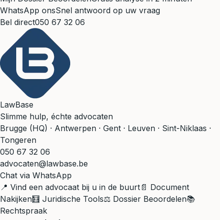
WhatsApp ons
Snel antwoord op uw vraag
Bel direct
050 67 32 06
LawBase
Slimme hulp, échte advocaten
Brugge (HQ) · Antwerpen · Gent · Leuven · Sint-Niklaas ·
Tongeren
050 67 32 06
advocaten@lawbase.be
Chat via WhatsApp
📍 Vind een advocaat bij u in de buurt
📄 Document
Nakijken
🧮 Juridische Tools
⚖️ Dossier Beoordelen
📚
Rechtspraak