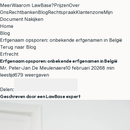
Meer
Waarom LawBase?
Prijzen
Over
Ons
Rechtbanken
Blog
Rechtspraak
Klantenzone
Mijn
Document Nakijken
Home
Blog
Erfgenaam opsporen: onbekende erfgenamen in België
Terug naar Blog
Erfrecht
Erfgenaam opsporen: onbekende erfgenamen in België
Mr. Peter-Jan De Meulenaere
10 februari 2026
8 min
leestijd
679 weergaven
Delen:
Geschreven door een LawBase expert