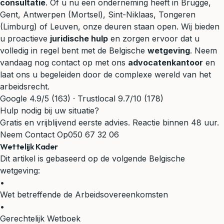
consultatie
. Of u nu een onderneming heeft in Brugge,
Gent, Antwerpen (Mortsel), Sint-Niklaas, Tongeren
(Limburg) of Leuven, onze deuren staan open. Wij bieden
u proactieve
juridische hulp
en zorgen ervoor dat u
volledig in regel bent met de Belgische
wetgeving
. Neem
vandaag nog contact op met ons
advocatenkantoor
en
laat ons u begeleiden door de complexe wereld van het
arbeidsrecht.
Google 4.9/5 (163) · Trustlocal 9.7/10 (178)
Hulp nodig bij uw situatie?
Gratis en vrijblijvend eerste advies. Reactie binnen 48 uur.
Neem Contact Op
050 67 32 06
Wettelijk Kader
Dit artikel is gebaseerd op de volgende Belgische
wetgeving:
•
Wet betreffende de Arbeidsovereenkomsten
•
Gerechtelijk Wetboek