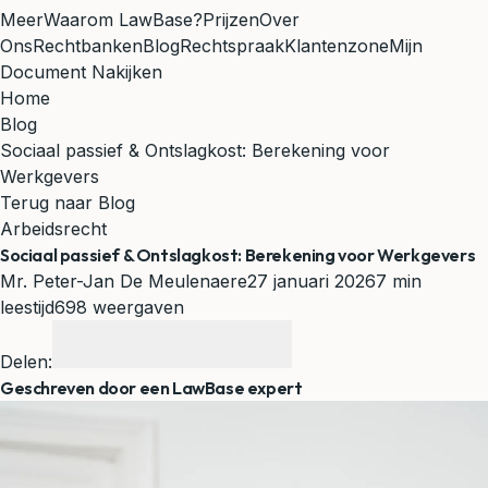
Meer
Waarom LawBase?
Prijzen
Over
Ons
Rechtbanken
Blog
Rechtspraak
Klantenzone
Mijn
Document Nakijken
Home
Blog
Sociaal passief & Ontslagkost: Berekening voor
Werkgevers
Terug naar Blog
Arbeidsrecht
Sociaal passief & Ontslagkost: Berekening voor Werkgevers
Mr. Peter-Jan De Meulenaere
27 januari 2026
7 min
leestijd
698 weergaven
Delen:
Geschreven door een LawBase expert