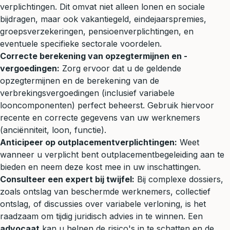
verplichtingen. Dit omvat niet alleen lonen en sociale
bijdragen, maar ook vakantiegeld, eindejaarspremies,
groepsverzekeringen, pensioenverplichtingen, en
eventuele specifieke sectorale voordelen.
Correcte berekening van opzegtermijnen en -
vergoedingen:
Zorg ervoor dat u de geldende
opzegtermijnen en de berekening van de
verbrekingsvergoedingen (inclusief variabele
looncomponenten) perfect beheerst. Gebruik hiervoor
recente en correcte gegevens van uw werknemers
(anciënniteit, loon, functie).
Anticipeer op outplacementverplichtingen:
Weet
wanneer u verplicht bent outplacementbegeleiding aan te
bieden en neem deze kost mee in uw inschattingen.
Consulteer een expert bij twijfel:
Bij complexe dossiers,
zoals ontslag van beschermde werknemers, collectief
ontslag, of discussies over variabele verloning, is het
raadzaam om tijdig juridisch advies in te winnen. Een
advocaat
kan u helpen de risico's in te schatten en de