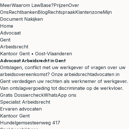
Meer
Waarom LawBase?
Prijzen
Over
Ons
Rechtbanken
Blog
Rechtspraak
Klantenzone
Mijn
Document Nakijken
Home
Advocaat
Gent
Arbeidsrecht
Kantoor Gent • Oost-Vlaanderen
Advocaat Arbeidsrecht in Gent
Ontslagen, conflict met uw werkgever of vragen over uw
arbeidsovereenkomst? Onze arbeidsrechtadvocaten in
Gent verdedigen uw rechten als werknemer of werkgever.
Van ontslagvergoeding tot discriminatie op de werkvloer.
Gratis Dossiercheck
WhatsApp ons
Specialist Arbeidsrecht
Ervaren advocaten
Kantoor Gent
Hundelgemsesteenweg 417