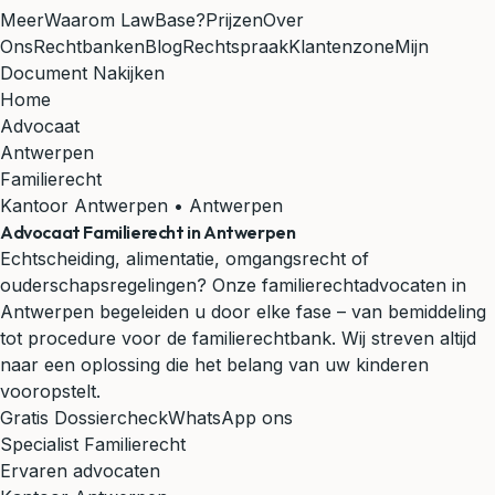
Meer
Waarom LawBase?
Prijzen
Over
Ons
Rechtbanken
Blog
Rechtspraak
Klantenzone
Mijn
Document Nakijken
Home
Advocaat
Antwerpen
Familierecht
Kantoor Antwerpen • Antwerpen
Advocaat Familierecht in Antwerpen
Echtscheiding, alimentatie, omgangsrecht of
ouderschapsregelingen? Onze familierechtadvocaten in
Antwerpen begeleiden u door elke fase – van bemiddeling
tot procedure voor de familierechtbank. Wij streven altijd
naar een oplossing die het belang van uw kinderen
vooropstelt.
Gratis Dossiercheck
WhatsApp ons
Specialist Familierecht
Ervaren advocaten