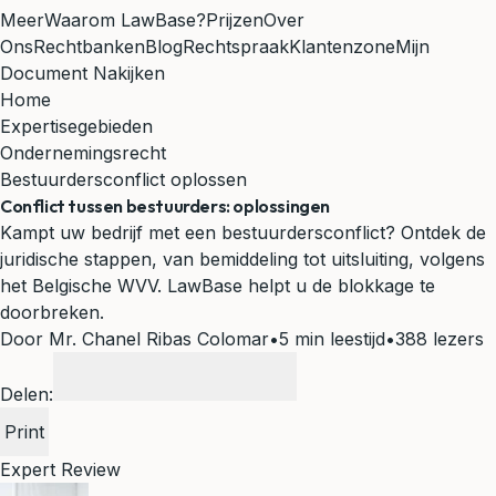
Meer
Waarom LawBase?
Prijzen
Over
Ons
Rechtbanken
Blog
Rechtspraak
Klantenzone
Mijn
Document Nakijken
Home
Expertisegebieden
Ondernemingsrecht
Bestuurdersconflict oplossen
Conflict tussen bestuurders: oplossingen
Kampt uw bedrijf met een bestuurdersconflict? Ontdek de
juridische stappen, van bemiddeling tot uitsluiting, volgens
het Belgische WVV. LawBase helpt u de blokkage te
doorbreken.
Door Mr. Chanel Ribas Colomar
•
5 min leestijd
•
388 lezers
Delen:
Print
Expert Review