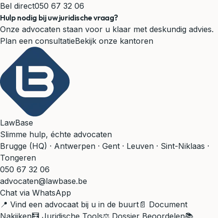
Bel direct
050 67 32 06
Hulp nodig bij uw juridische vraag?
Onze advocaten staan voor u klaar met deskundig advies.
Plan een consultatie
Bekijk onze kantoren
LawBase
Slimme hulp, échte advocaten
Brugge (HQ) · Antwerpen · Gent · Leuven · Sint-Niklaas ·
Tongeren
050 67 32 06
advocaten@lawbase.be
Chat via WhatsApp
📍 Vind een advocaat bij u in de buurt
📄 Document
Nakijken
🧮 Juridische Tools
⚖️ Dossier Beoordelen
📚